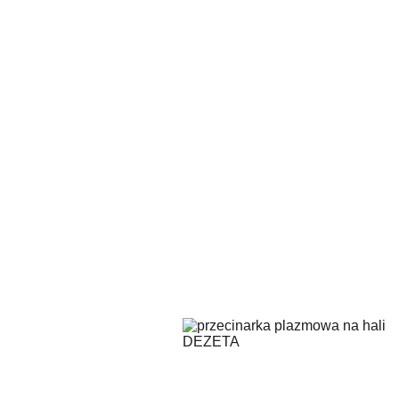
klien
Szyb
Precyzyjn
M
Skontaktuj