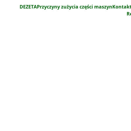
DEZETA
Przyczyny zużycia części maszyn
Kontak
R
azmowe blach – 
bkość, elastycz
blach stalowych z wykorzystaniem nowoczesnej przecin
w Mysłowicach.