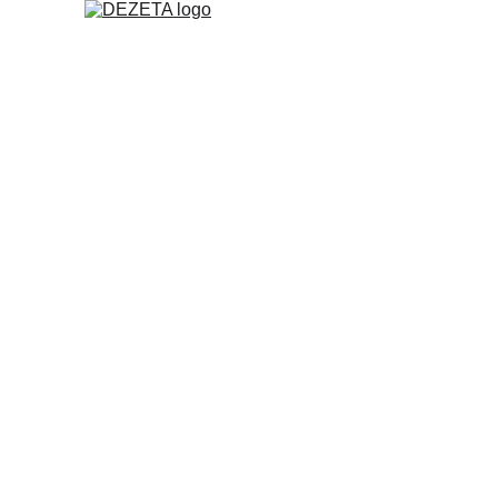
Cięcie pl
szy
W DEZETA oferujemy usługę cięcia plazmowego 