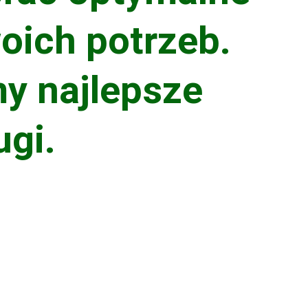
ich potrzeb. 
y najlepsze 
ugi.