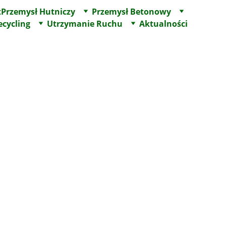
t
Przemysł Hutniczy
Przemysł Betonowy
ecycling
Utrzymanie Ruchu
Aktualności
precyzja, 
ność
arki CNC, zlokalizowanej w naszym zakładzie 