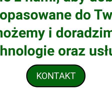
dopasowane do Two
ożemy i doradzim
hnologie oraz usł
KONTAKT