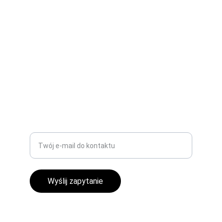
PRODUKCJA I USŁUGI
biuro@dezeta.pl
+48 665 103 803
TECHNOLOGIA
Wprowadź swój adres e-mail
Wyślij zapytanie