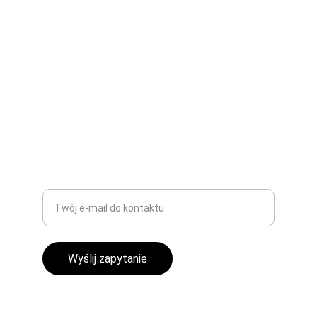
PRODUKCJA I USŁUGI
biuro@dezeta.pl
+48 665 103 803
TECHNOLOGIA
Wprowadź swój adres e-mail
Wyślij zapytanie