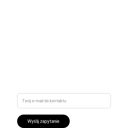
Kompleksowe rozwiązania spawalnicze dla 
przemysłów.
PRODUKCJA I USŁUGI
biuro@dezeta.pl
+48 665 103 803
TECHNOLOGIA
Wprowadź swój adres e-mail
Wyślij zapytanie