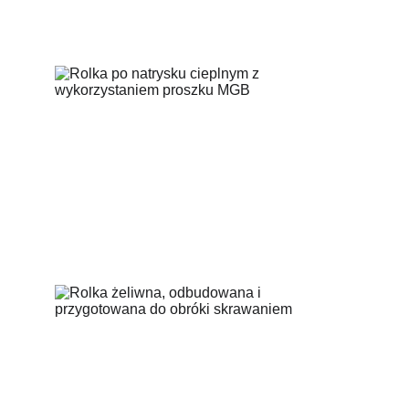
TECHNOLOGIOM SPEŁNIAMY NAWET 
NAJBARDZIEJ WYMAGAJĄCE OCZEKIWANIA 
NASZYCH KLIENTÓW.