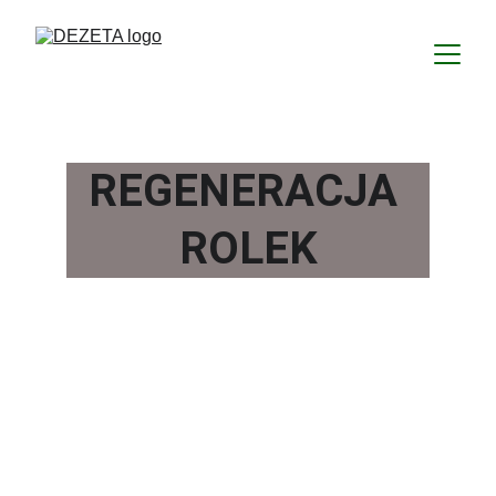
REGENERACJA 
ROLEK
Zalety rolek 
produkowanych 
przez DEZETĘ: